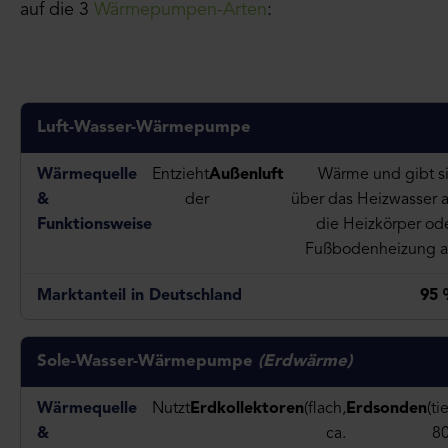
auf die 3
Wärmepumpen-Arten
:
Luft-Wasser-Wärmepumpe
Entzieht
Außenluft
Wärme und gibt s
der
über das Heizwasser 
die Heizkörper od
Fußbodenheizung 
95
Sole-Wasser-Wärmepumpe
(Erdwärme)
Nutzt
Erdkollektoren
(flach,
Erdsonden
(tie
ca.
8