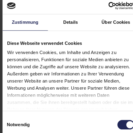
A+++, schalloptimierte Bauweise. Optional
kombinierbar mit unserem
dynamischen
Stromtarif
, der den Strombezug automatisch
Zustimmung
Details
Über Cookies
in günstige Börsenstunden verschiebt.
Diese Webseite verwendet Cookies
Wir verwenden Cookies, um Inhalte und Anzeigen zu
personalisieren, Funktionen für soziale Medien anbieten zu
Welche Wärmepumpe ist die beste
können und die Zugriffe auf unsere Website zu analysieren.
Außerdem geben wir Informationen zu Ihrer Verwendung
für ein Einfamilienhaus?
unserer Website an unsere Partner für soziale Medien,
Für das klassische Einfamilienhaus ist die
Luft-
Werbung und Analysen weiter. Unsere Partner führen diese
Wasser-Wärmepumpe
in nahezu allen Fällen die
Informationen möglicherweise mit weiteren Daten
beste Wahl. Das hat mehrere Gründe:
zusammen, die Sie ihnen bereitgestellt haben oder die sie im
Rahmen Ihrer Nutzung der Dienste gesammelt haben.
Keine aufwändigen Arbeiten
Einwilligungsauswahl
Lukrative Förderung
Notwendig
Hohe Effizienz