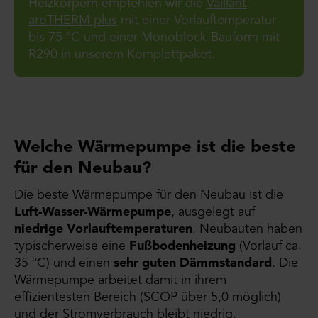
Heizkörpern empfehlen wir die
Vaillant
aroTHERM plus
mit einer Vorlauftemperatur
bis 75 °C und einer Monoblock-Bauform mit
R290 in unserem Komplettpaket.
Welche Wärmepumpe ist die beste
für den Neubau?
Die beste Wärmepumpe für den Neubau ist die
Luft-Wasser-Wärmepumpe
, ausgelegt auf
niedrige Vorlauftemperaturen
. Neubauten haben
typischerweise eine
Fußbodenheizung
(Vorlauf ca.
35 °C) und einen
sehr guten Dämmstandard
. Die
Wärmepumpe arbeitet damit in ihrem
effizientesten Bereich (SCOP über 5,0 möglich)
und der Stromverbrauch bleibt niedrig.