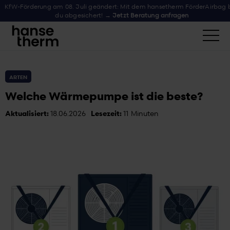
KfW-Förderung am 08. Juli geändert: Mit dem hansetherm FörderAirbag b
du abgesichert! →
Jetzt Beratung anfragen
ARTEN
Welche Wärmepumpe ist die beste?
Aktualisiert:
18.06.2026
Lesezeit:
11
Minuten