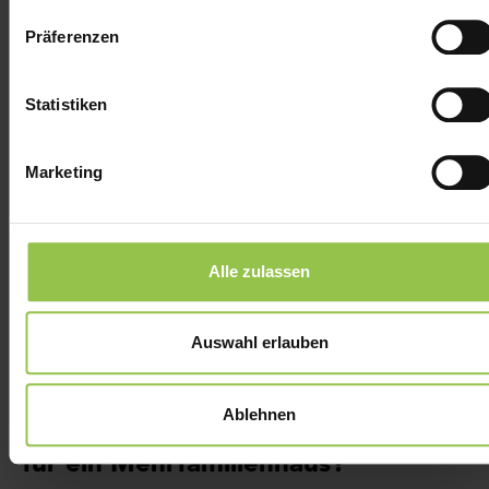
Bestes Preis-Leistungs-Verhältnis
Präferenzen
Die Luft-Wasser-Wärmepumpe ist sowohl für den
Altbau als auch für den Neubau gleichermaßen
Statistiken
geeignet, der Unterschied liegt in der
Auslegung
der Vorlauftemperatur
, nicht in der Bauart.
Marketing
Bei guter Dämmung kommt ein 150-m²-Haus mit
6–8 kW Heizleistung und 35 °C Vorlauf aus, ein
unsanierter 70er-Jahre-Bau benötigt 12 kW und
Alle zulassen
Vorlauftemperaturen um 65–70 °C. Diese Heizlast
rechnen wir vor jedem Angebot sauber aus, denn
eine
zu groß ausgelegte
Wärmepumpe taktet
Auswahl erlauben
ständig und kostet jedes Jahr 100–300 €
mehr
Strom
als nötig.
Ablehnen
Welche Wärmepumpe ist die beste
für ein Mehrfamilienhaus?