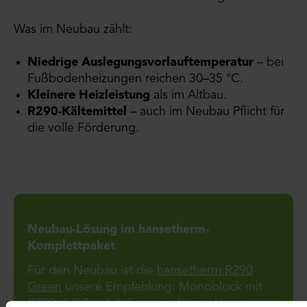
Was im Neubau zählt:
Niedrige Auslegungsvorlauftemperatur
– bei
Fußbodenheizungen reichen 30–35 °C.
Kleinere Heizleistung
als im Altbau.
R290-Kältemittel
– auch im Neubau Pflicht für
die volle Förderung.
Neubau-Lösung im hansetherm-
Komplettpaket
Für den Neubau ist die
hansetherm R290
Green
unsere Empfehlung: Monoblock mit
R290, COP > 4,9, Energieeffizienzklasse