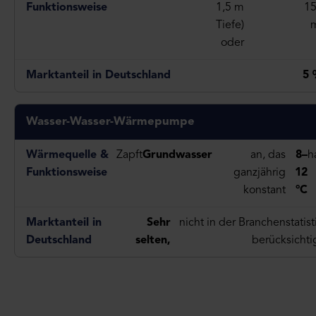
1,5 m
1
Tiefe)
oder
5
Wasser-Wasser-Wärmepumpe
Zapft
Grundwasser
an, das
8–
h
ganzjährig
12
konstant
°C
Sehr
nicht in der Branchenstatist
selten,
berücksichti