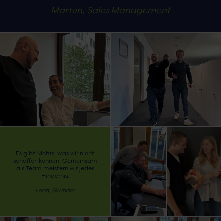
Marten, Sales Management
Es gibt Nichts, was wir nicht
schaffen können. Gemeinsam
als Team meistern wir jedes
Hindernis.
Leon, Gründer