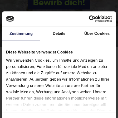
Bewirb dich!
Wir freuen uns auf dich
Zustimmung
Details
Über Cookies
Diese Webseite verwendet Cookies
Wir verwenden Cookies, um Inhalte und Anzeigen zu
Komm’ an Bord
personalisieren, Funktionen für soziale Medien anbieten
zu können und die Zugriffe auf unsere Website zu
analysieren. Außerdem geben wir Informationen zu Ihrer
Verwendung unserer Website an unsere Partner für
Das Erfolgsgeheimnis unserer rasanten
Entwicklung ist unser Team! Uns ist es
soziale Medien, Werbung und Analysen weiter. Unsere
wichtig, dir und dem gesamten Team ein
Partner führen diese Informationen möglicherweise mit
Umfeld zu schaffen, in dem du:
weiteren Daten zusammen, die Sie ihnen bereitgestellt
haben oder die sie im Rahmen Ihrer Nutzung der Dienste
gesammelt haben.