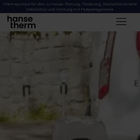
Wärmepumpe für dein zu Hause: Planung, Förderung, Deutschlandweite
Installation und Wartung mit Festpreisgarantie