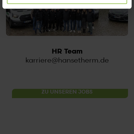
HR Team
karriere@hansetherm.de
ZU UNSEREN JOBS