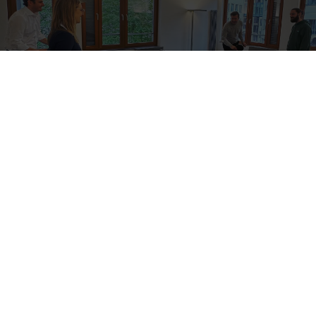
Wir wollen, dass jeder Spaß an seiner Arbeit hat,
über sich hinauswächst und sein volles Potenzial
ausschöpft.
Konstantin, Gründer