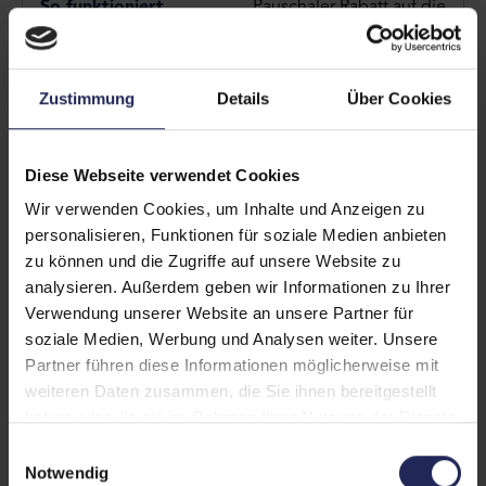
Pauschaler Rabatt auf die
Netzentgelte
Kein separater Stromzähler nötig
Zustimmung
Details
Über Cookies
Rund 110 bis 190 € pro Jahr (je
Netzbetreiber)
Diese Webseite verwendet Cookies
Wir verwenden Cookies, um Inhalte und Anzeigen zu
Modul 2
personalisieren, Funktionen für soziale Medien anbieten
zu können und die Zugriffe auf unsere Website zu
Prozentualer Rabatt auf den
analysieren. Außerdem geben wir Informationen zu Ihrer
Arbeitspreis der Netzentgelte
Verwendung unserer Website an unsere Partner für
soziale Medien, Werbung und Analysen weiter. Unsere
Partner führen diese Informationen möglicherweise mit
Separater Stromzähler nötig
weiteren Daten zusammen, die Sie ihnen bereitgestellt
haben oder die sie im Rahmen Ihrer Nutzung der Dienste
Rund 60 % auf das Netzentgelt
gesammelt haben.
Einwilligungsauswahl
Notwendig