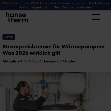
KfW-Förderung am 08. Juli geändert: Mit dem hansetherm FörderAirbag
bist du abgesichert! →
Jetzt Beratung anfragen
ARTEN
Strompreisbremse für Wärmepumpen:
Was 2026 wirklich gilt
Aktualisiert:
23.07.2026
Lesezeit:
9
Minuten